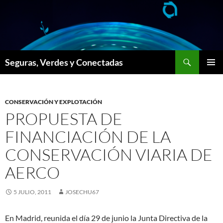
Saltar
al
contenido
Buscar
Seguras, Verdes y Conectadas
MENÚ
PRINCI
CONSERVACIÓN Y EXPLOTACIÓN
PROPUESTA DE
FINANCIACIÓN DE LA
CONSERVACIÓN VIARIA DE
AERCO
5 JULIO, 2011
JOSECHU67
En Madrid, reunida el día 29 de junio la Junta Directiva de la