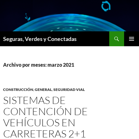
Saltar
al
contenido
Buscar
Seguras, Verdes y Conectadas
MENÚ
PRINCI
Archivo por meses: marzo 2021
CONSTRUCCIÓN
,
GENERAL
,
SEGURIDAD VIAL
SISTEMAS DE
CONTENCIÓN DE
VEHÍCULOS EN
CARRETERAS 2+1