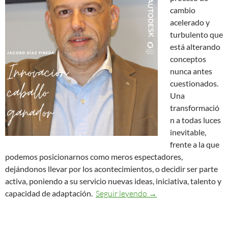
cambio
acelerado y
turbulento que
está alterando
conceptos
nunca antes
cuestionados.
Una
transformació
n a todas luces
inevitable,
frente a la que
podemos posicionarnos como meros espectadores,
dejándonos llevar por los acontecimientos, o decidir ser parte
activa, poniendo a su servicio nuevas ideas, iniciativa, talento y
Innovación: caballo g
capacidad de adaptación.
Seguir leyendo
→