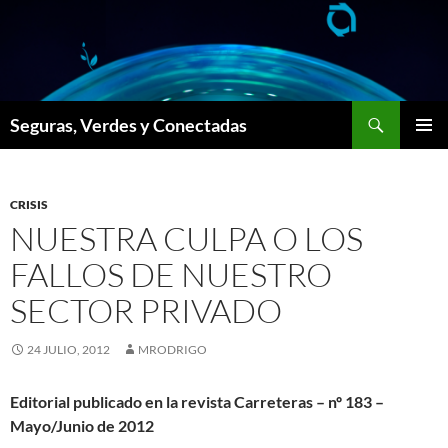
Saltar
al
contenido
Buscar
Seguras, Verdes y Conectadas
MENÚ
PRINCI
CRISIS
NUESTRA CULPA O LOS
FALLOS DE NUESTRO
SECTOR PRIVADO
24 JULIO, 2012
MRODRIGO
Editorial publicado en la revista Carreteras – nº 183 –
Mayo/Junio de 2012