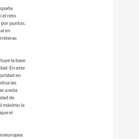
España
 el reto
 por puntos,
al en
arreteras
ituye la base
idad. En este
guridad en
itúa las
as a esta
idad de
al máximo la
 que el
ranseuropea