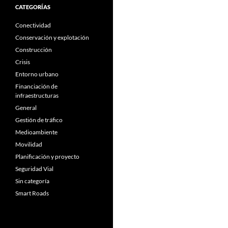
CATEGORÍAS
Conectividad
Conservación y explotación
Construcción
Crisis
Entorno urbano
Financiación de
infraestructuras
General
Gestión de tráfico
Medioambiente
Movilidad
Planificación y proyecto
Seguridad Vial
Sin categoría
Smart Roads