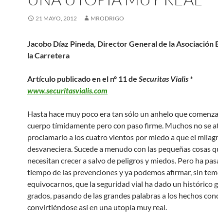
21 MAYO, 2012
MRODRIGO
Jacobo Díaz Pineda, Director General de la Asociación 
la Carretera
Artículo publicado en el nº 11 de
Securitas Vialis *
www.securitasvialis.com
Hasta hace muy poco era tan sólo un anhelo que comenz
cuerpo tímidamente pero con paso firme. Muchos no se at
proclamarlo a los cuatro vientos por miedo a que el milag
desvaneciera. Sucede a menudo con las pequeñas cosas q
necesitan crecer a salvo de peligros y miedos. Pero ha pas
tiempo de las prevenciones y ya podemos afirmar, sin tem
equivocarnos, que la seguridad vial ha dado un histórico 
grados, pasando de las grandes palabras a los hechos con
convirtiéndose así en una utopía muy real.