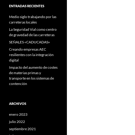
ENTRADAS RECIENTES
Medio siglo trabajando por las
carreteras locales
La Seguridad Vial como centro
de gravedad de las carreteras
SEÑALES «CADUCADAS»
Creando empresas AEC
resilientes con la integración
digital
Impacto del aumento de costes
de materias primas y
transporte en los sistemas de
contención
ARCHIVOS
enero 2023
julio 2022
septiembre 2021