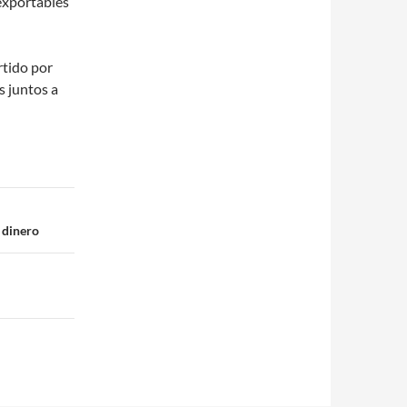
 exportables
rtido por
s juntos a
n dinero