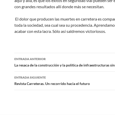
aquí y allá, es que los éxitos en seguridad vial pueden ser
con grandes resultados allí donde más se necesitan.
El dolor que producen las muertes en carretera es compa
toda la sociedad, sea cual sea su procedencia. Aprendamo
acabar con esta lacra. Sólo así saldremos victoriosos.
Navegación
ENTRADA ANTERIOR
de
La resaca de la construcción y la política de infraestructuras si
entradas
ENTRADA SIGUIENTE
Revista Carreteras. Un recorrido hacia el futuro