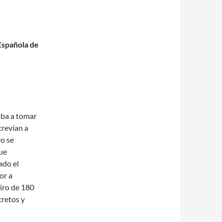
Española de
aba a tomar
revían a
ro se
ue
ado el
or a
giro de 180
cretos y