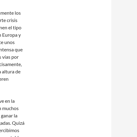
lmente los
te crisis
en el tipo
n Europa y
ce unos
intensa que
 vías por
ecisamente,
a altura de
ieren
e en la
 en muchos
 ganar la
gadas. Quizá
percibimos