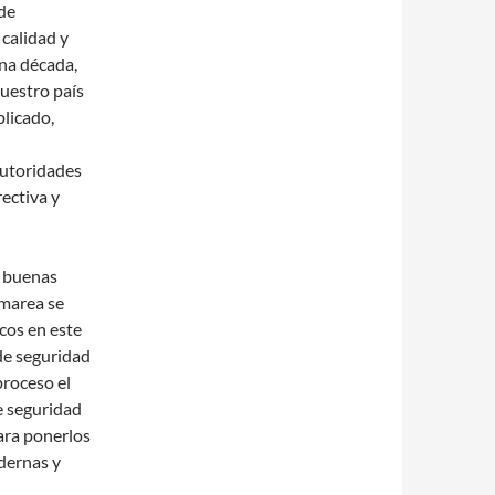
de
 calidad y
una década,
nuestro país
licado,
 autoridades
ectiva y
s buenas
 marea se
icos en este
de seguridad
proceso el
e seguridad
para ponerlos
odernas y