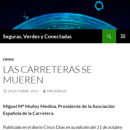
Saltar
al
contenido
Buscar
Seguras, Verdes y Conectadas
MENÚ
PRINCI
CRISIS
LAS CARRETERAS SE
MUEREN
18 OCTUBRE, 2011
MRODRIGO
Miguel Mª Muñoz Medina, Presidente de la Asociación
Española de la Carretera
Publicado en el diario
Cinco Días
en su edición del 11 de octubre